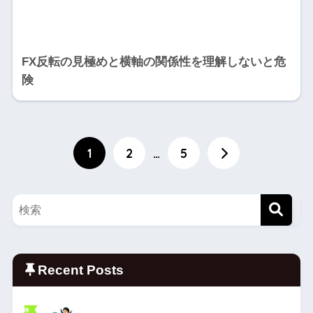
FX反転の見極めと横軸の関係性を理解しないと危
険
1
2
…
5
Recent Posts