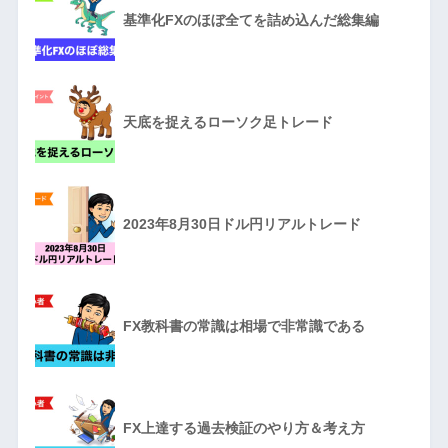
基準化FXのほぼ全てを詰め込んだ総集編
天底を捉えるローソク足トレード
2023年8月30日ドル円リアルトレード
FX教科書の常識は相場で非常識である
FX上達する過去検証のやり方＆考え方